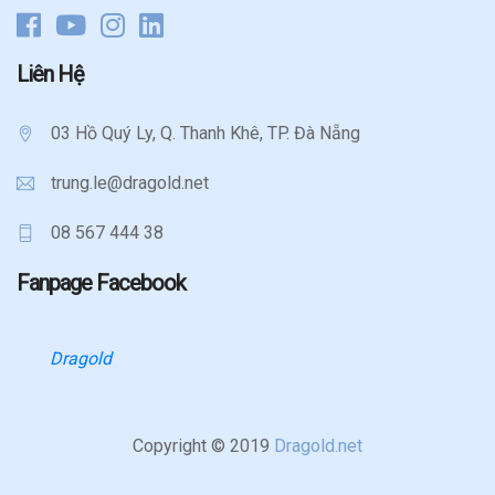
Liên Hệ
03 Hồ Quý Ly, Q. Thanh Khê, TP. Đà Nẵng
trung.le@dragold.net
08 567 444 38
Fanpage Facebook
Dragold
Copyright ©
2019
Dragold.net
shbet