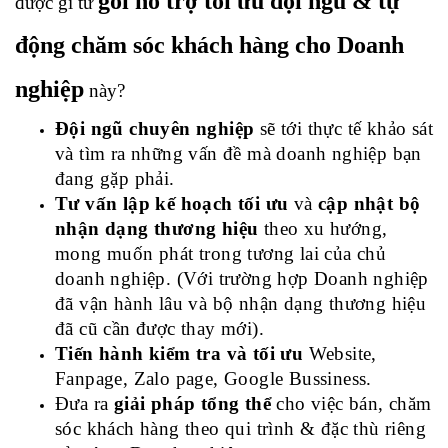
gói hỗ trợ tối ưu đội ngũ & tự 
được gì từ
động chăm sóc khách hàng cho Doanh 
nghiệp
 này?
Đội ngũ chuyên nghiệp
 sẽ tới thực tế khảo sát 
và tìm ra những 
vấn đề
 mà doanh nghiệp bạn 
đang gặp phải.
Tư vấn lập kế hoạch tối ưu
 và 
cập nhật bộ 
nhận dạng thương hiệu
 theo xu hướng, 
mong muốn phát trong tương lai của chủ 
doanh nghiệp. (Với trường hợp Doanh nghiệp 
đã vận hành lâu và bộ nhận dạng thương hiệu 
đã cũ cần được thay mới).
Tiến hành kiểm tra và tối ư
u 
Website, 
Fanpage, Zalo page, Google Bussiness
.
Đưa ra 
giải pháp tổng thể
 cho việc 
bán, chăm 
sóc khách hàng
 theo qui trình & đặc thù riêng 