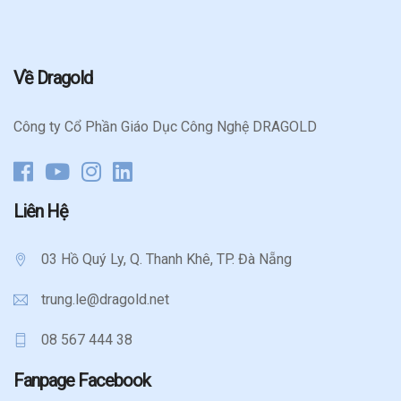
Về Dragold
Công ty Cổ Phần Giáo Dục Công Nghệ DRAGOLD
Liên Hệ
03 Hồ Quý Ly, Q. Thanh Khê, TP. Đà Nẵng
trung.le@dragold.net
08 567 444 38
Fanpage Facebook