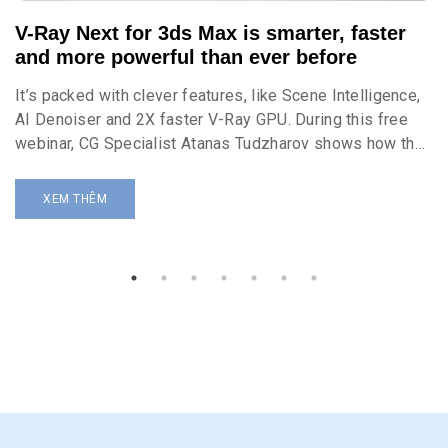
V-Ray Next for 3ds Max is smarter, faster
and more powerful than ever before
It’s packed with clever features, like Scene Intelligence,
AI Denoiser and 2X faster V-Ray GPU. During this free
webinar, CG Specialist Atanas Tudzharov shows how the
incredible toolset of V-Ray Next makes it quicker and
easier to get stunning results.
XEM THÊM